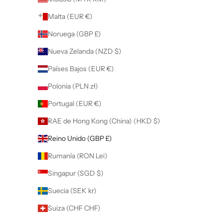
Malta (EUR €)
Noruega (GBP £)
Nueva Zelanda (NZD $)
Países Bajos (EUR €)
Polonia (PLN zł)
Portugal (EUR €)
RAE de Hong Kong (China) (HKD $)
Reino Unido (GBP £)
Rumanía (RON Lei)
Singapur (SGD $)
Suecia (SEK kr)
Suiza (CHF CHF)