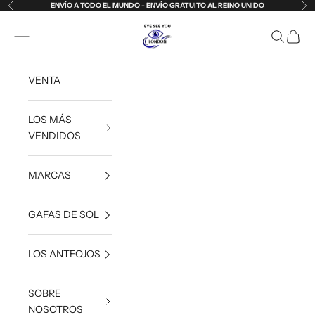
Ir al contenido
ENVÍO A TODO EL MUNDO - ENVÍO GRATUITO AL REINO UNIDO
Anterior
Sig
Eye See You London
Abrir menú de navegación
Abrir bús
Abrir 
VENTA
LOS MÁS
VENDIDOS
MARCAS
GAFAS DE SOL
LOS ANTEOJOS
SOBRE
NOSOTROS