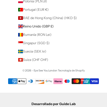
Polonia (PLN zł)
Portugal (EUR €)
RAE de Hong Kong (China) (HKD $)
Reino Unido (GBP £)
Rumanía (RON Lei)
Singapur (SGD $)
Suecia (SEK kr)
Suiza (CHF CHF)
© 2026 - Eye See You London
Tecnología de Shopify
Desarrollado por Guide Lab