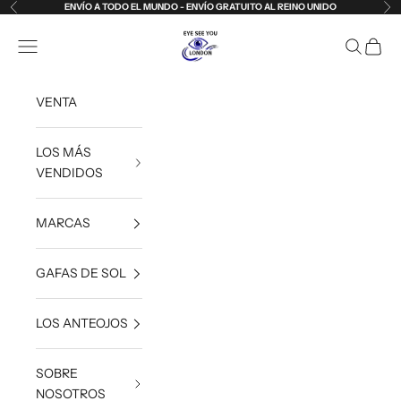
Ir al contenido
ENVÍO A TODO EL MUNDO - ENVÍO GRATUITO AL REINO UNIDO
Anterior
Sig
Eye See You London
Abrir menú de navegación
Abrir bús
Abrir 
VENTA
LOS MÁS
VENDIDOS
MARCAS
GAFAS DE SOL
LOS ANTEOJOS
SOBRE
NOSOTROS