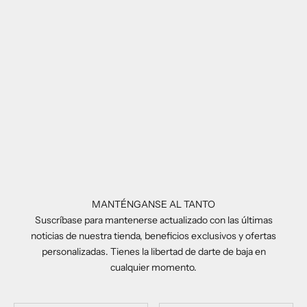
Precio de oferta
Precio de oferta
£110.00
£140.00
Añadir a la cesta
Ray Ban RB7228
Precio de oferta
£120.00
MANTÉNGANSE AL TANTO
Suscríbase para mantenerse actualizado con las últimas
noticias de nuestra tienda, beneficios exclusivos y ofertas
personalizadas. Tienes la libertad de darte de baja en
cualquier momento.